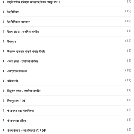
(3)
ইহুদী জাতির ইতিহাস আব্দুল্লাহ ইবনে মাহমুদ PDF
(15)
উইকিলিকস
(15)
উইকিলিকসে বাংলাদেশ
(1)
উতল হাওয়া - তসলিমা নাসরিন
(12)
উপন্যাস
(1)
উসতাজ হাসসান শামসি পাশার জীবনী
(1)
একলা চলো - তসলিমা নাসরিন
(18)
একাত্তরের দিনগুলি
(11)
কবিতার বই
(1)
কিছুক্ষণ থাকো - তসলিমা নাসরিন
(3)
কিতাবুর রুহ PDF
(2)
গণমাধ্যম এবং সাংবাদিকতা
(1)
গণমাধ্যমের চরিত্র
(2)
গণযোগাযোগ ও সাংবাদিকতা বই PDF