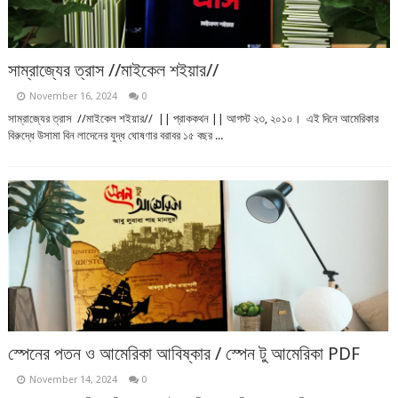
সাম্রাজ্যের ত্রাস //মাইকেল শইয়ার//
November 16, 2024
0
সাম্রাজ্যের ত্রাস //মাইকেল শইয়ার// || প্রাককথন || আগস্ট ২৩, ২০১০। এই দিনে আমেরিকার
বিরুদ্ধে উসামা বিন লাদেনের যুদ্ধ ঘোষণার বরাবর ১৫ বছর ...
স্পেনের পতন ও আমেরিকা আবিষ্কার / স্পেন টু আমেরিকা PDF
November 14, 2024
0