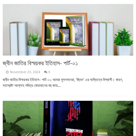
জ্বীন জাতির বিস্ময়কর ইতিহাস- পার্ট-০১
November 23, 2024
0
জ্বীন জাতির বিস্ময়কর ইতিহাস- পার্ট-০১ আমরা মুসলমানরা, 'জ্বিন' এর অস্তিত্বে বিশ্বাসী। কারণ,
মহাস্রষ্টা আল্লাহ পবিত্র কোরআনের বহু জায়...