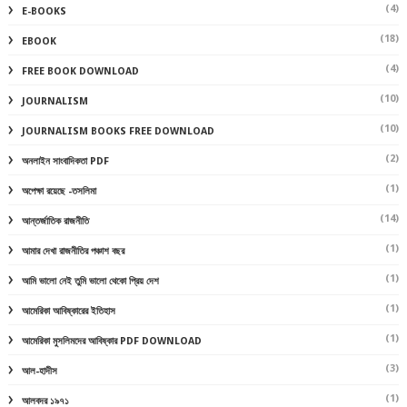
(4)
E-BOOKS
(18)
EBOOK
(4)
FREE BOOK DOWNLOAD
(10)
JOURNALISM
(10)
JOURNALISM BOOKS FREE DOWNLOAD
(2)
অনলাইন সাংবাদিকতা PDF
(1)
অপেক্ষা রয়েছে -তসলিমা
(14)
আন্তর্জাতিক রাজনীতি
(1)
আমার দেখা রাজনীতির পঞ্চাশ বছর
(1)
আমি ভালো নেই তুমি ভালো থেকো প্রিয় দেশ
(1)
আমেরিকা আবিষ্কারের ইতিহাস
(1)
আমেরিকা মুসলিমদের আবিষ্কার PDF DOWNLOAD
(3)
আল-হাদীস
(1)
আলবদর ১৯৭১