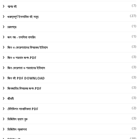
(7)
গল্পের বই
(27)
গুরুত্বপূর্ণ ইসলামিক বই সমূহ
(1)
চরমপত্র
(1)
জল পদ্ম - তসলিমা নাসরিন
(3)
জিন ও ফেরেশতাদের বিস্ময়কর ইতিহাস
(3)
জিন ও শয়তান জগৎ PDF
(3)
জিন ফেরেশতা ও শয়তানের ইতিহাস
(3)
জিন বই PDF DOWNLOAD
(3)
জিনজাতির বিস্ময়কর জগৎ PDF
(3)
জীবনী
(2)
টেলিভিশন সাংবাদিকতা PDF
(3)
ডিজিটাল ক্যাশ বুক
(3)
ডিজিটাল প্রকাশনা
(18)