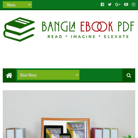
স্পেনের পতন ও আমেরিকা আবিষ্কার / স্পেন টু