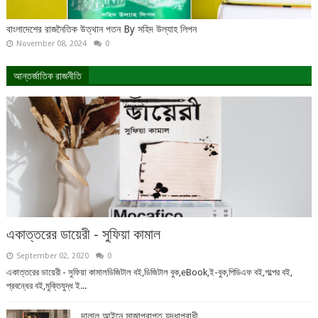
বাংলাদেশের রাজনৈতিক উত্থান পতন By সহিদ উল্যাহ লিপন
November 08, 2024
0
আন্তর্জাতিক রাজনীতি
একাত্তরের ডায়েরী - সুফিয়া কামাল
September 02, 2020
0
একাত্তরের ডায়েরী - সুফিয়া কামালডিজিটাল বই,ডিজিটাল বুক,eBook,ই-বুক,পিডিএফ বই,গল্পের বই,
প্রবন্ধের বই,মুক্তিযুদ্ধ ই...
দালাল আইনে সাজাপ্রাপ্ত যুদ্ধাপরাধী