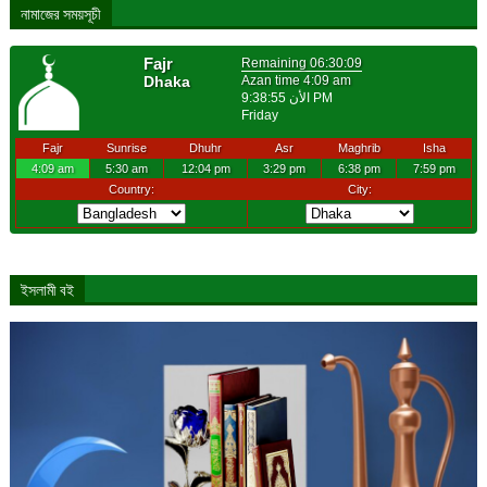
নামাজের সময়সূচী
ইসলামী বই